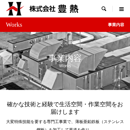

Works
事業内容
事業内容
Works
確かな技術と経験で生活空間・作業空間をお
届けします
大変特殊技能を要する専門工事業で、薄板亜鉛鉄板（ステンレス
鋼板）を加工して風道を作り、