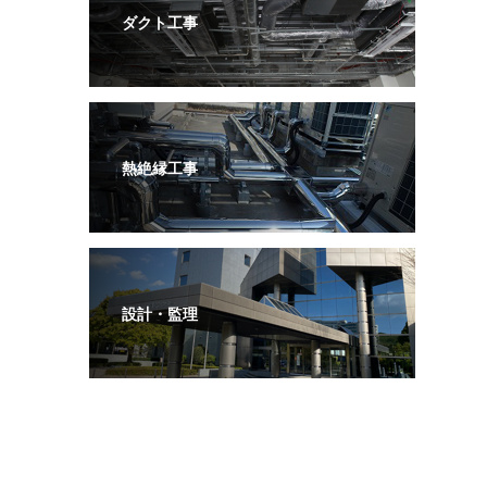
ダクト工事
熱絶縁工事
設計・監理